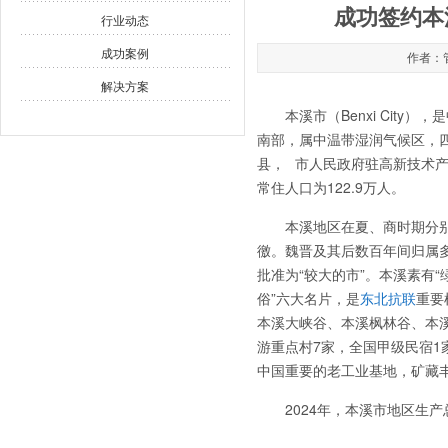
成功签约本
行业动态
成功案例
作者：管
解决方案
本溪市（Benxi City），
南部，属中温带湿润气候区，四季
县，
市人民政府驻高新技术产业
常住人口为122.9万人。
本溪地区在夏、商时期分
徼。魏晋及其后数百年间归属多
批准为“较大的市”。
本溪素有“
俗”六大名片，是
重要
东北抗联
本溪大峡谷、本溪枫林谷、本溪
游重点村7家，全国甲级民宿1
中国重要的老工业基地，矿藏
2024年，本溪市地区生产