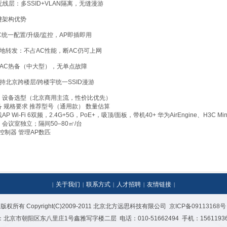
 无线层：多SSID+VLAN隔离，无缝漫游
键架构优势
AC统一配置/升级/监控，AP即插即用
 本地转发：不占AC性能，断AC仍可上网
 双AC热备（中大型），无单点故障
支持北京跨楼层/跨楼宇统一SSID漫游
、设备选型（北京商用主流，性价比优先）
备 规格要求 推荐型号（通用款） 数量估算
AP Wi‑Fi 6双频，2.4G+5G，PoE+，吸顶/面板，带机40+ 华为AirEngine、H3C Mi
；会议室独立；隔间50–80㎡/台
C控制器 管理AP数匹
关于我们
联系方式
人才招聘
友情链接
|
|
|
|
|
版权所有 Copyright(C)2009-2011 北京北方远思科技有限公司
京ICP备09113168号
北京市朝阳区东八里庄1号鑫雅写字楼二层 电话：010-51662494 手机：15611936