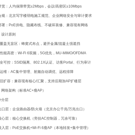
 带宽：人均保障带宽≥2Mbps，会议/高密区≥10Mbps
. 合规：北京写字楼弱电施工规范、企业网络安全与审计要求
. 部署：PoE供电、隐藏布线、不破坏装修、兼容现有网络
、设计原则
 全覆盖无盲区：蜂窝式布点，避开金属/混凝土强遮挡
高性能高密：Wi‑Fi 6双频，5G优先，MU‑MIMO/OFDMA
安全可控：SSID隔离、802.1X认证、访客Portal、行为审计
 易运维：AC集中管理、射频自动调优、远程排障
 利旧扩容：兼容现有核心/汇聚，支持后期加AP扩楼层
、网络架构（标准AC+瘦AP）
扑分层
. 出口层：企业路由器/防火墙（北京办公千兆/万兆出口）
. 核心层：核心交换机（旁挂AC控制器，冗余可靠）
 接入层：PoE交换机+Wi‑Fi 6瘦AP（本地转发+集中管理）