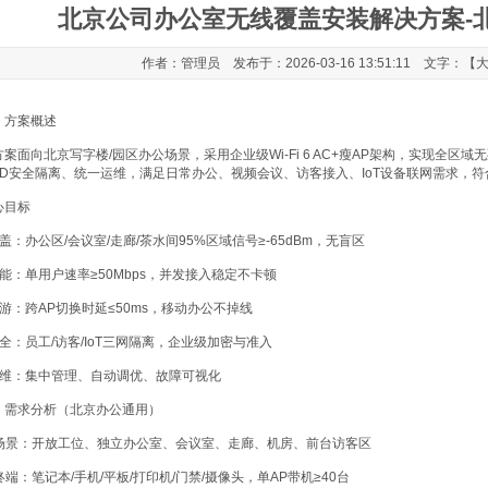
北京公司办公室无线覆盖安装解决方案-
作者：管理员 发布于：2026-03-16 13:51:11 文字：【
、方案概述
方案面向北京写字楼/园区办公场景，采用企业级Wi-Fi 6 AC+瘦AP架构，实现全
SID安全隔离、统一运维，满足日常办公、视频会议、访客接入、IoT设备联网需求，
心目标
覆盖：办公区/会议室/走廊/茶水间95%区域信号≥-65dBm，无盲区
 性能：单用户速率≥50Mbps，并发接入稳定不卡顿
 漫游：跨AP切换时延≤50ms，移动办公不掉线
安全：员工/访客/IoT三网隔离，企业级加密与准入
 运维：集中管理、自动调优、故障可视化
、需求分析（北京办公通用）
. 场景：开放工位、独立办公室、会议室、走廊、机房、前台访客区
 终端：笔记本/手机/平板/打印机/门禁/摄像头，单AP带机≥40台