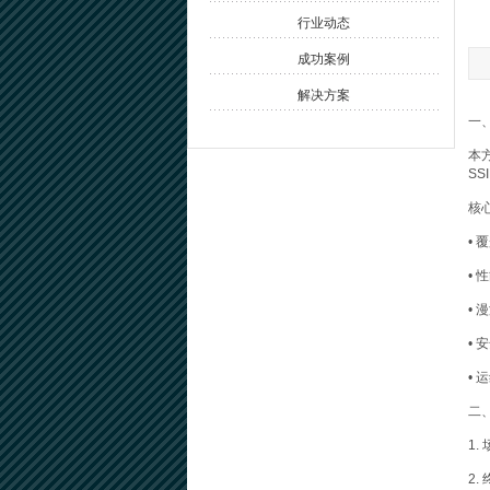
行业动态
成功案例
解决方案
一
本
S
核
• 
•
•
• 
•
二
1
2.