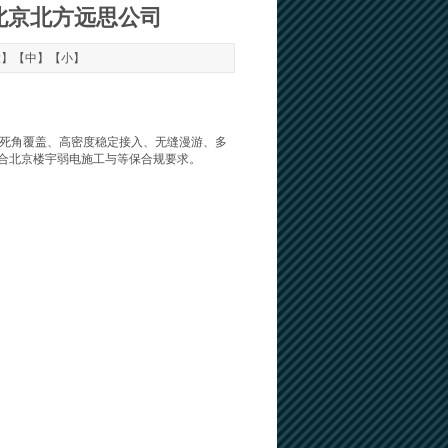
北京北方远思公司
大
】【
中
】【
小
】
区域无死角覆盖、高密度稳定接入、无缝漫游、多
符合北京楼宇弱电施工与等保合规要求。