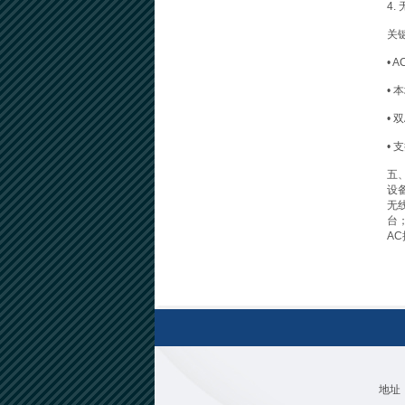
4.
关
• 
•
•
• 
五
设
无线
台
A
地址：