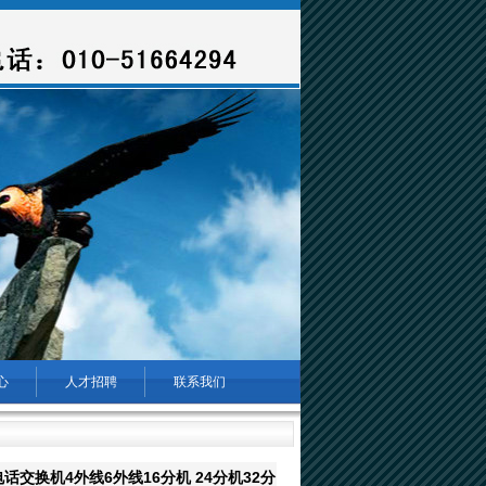
心
人才招聘
联系我们
司-海淀区门禁安装维修公司-首选北方远思
>
产品
话交换机4外线6外线16分机 24分机32分