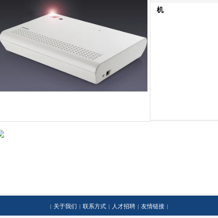
展示
> 国威 系列集团程控电话交换机4外线6外线16分机 24分机32分机
机
关于我们
联系方式
人才招聘
友情链接
|
|
|
|
|